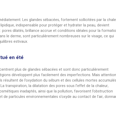
ent plus qu’elle ne devrait. Chaleur, humidité et transpira
s en terrain propice à l’excès de sébum et à l’apparitio
comment cela fonctionne est essentiel pour adapter sa
le.
bacées
eau réagit immédiatement. Les glandes sébacées, fortem
ébum. Ce film lipidique, indispensable pour protéger et 
xcès. Résultat : pores dilatés, brillance accrue et condi
n profondeur dans le derme, sont particulièrement nombr
zone aux déséquilibres estivaux.