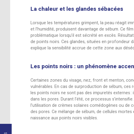
Sous le soleil d’été, la peau brille souv
sébacées, transformant les peaux grasse
phénomène soit inévitable, comprendre 
l’équilibre cutané durant la saison estiva
La chaleur et les glandes sé
Lorsque les températures grimpent, la p
et l’humidité, produisent davantage de s
problématique lorsqu’il est sécrété en e
de points noirs. Ces glandes, situées e
explique la sensibilité accrue de cette 