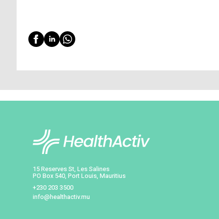
Exfoliation légère :
une à deux fois 
Protection solaire adaptée :
privil
peau sans favoriser l’occlusion des p
Hydratation interne et externe :
b
maintenir l’équilibre hydrolipidique.
Routine ciblée :
intégrer des soins c
niacinamide.
Alimentation équilibrée :
réduire le
L’excès de sébum et l’apparition de poi
l’humidité intensifient l’activité des g
routine adaptée et en privilégiant des g
préserver une peau saine, nette et équil
Il reste toutefois conseillé de consulte
peau, avant d’entamer l’utilisation de p