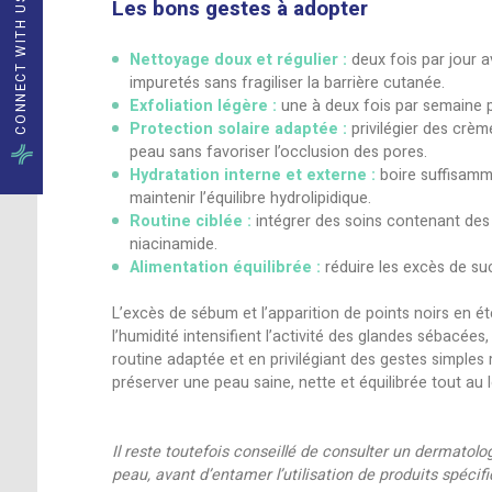
Les points noirs : un phéno
Certaines zones du visage, nez, front 
vulnérables. En cas de surproduction d
les points noirs ne sont pas des impure
dans les pores. Durant l’été, ce processus
l’utilisation de crèmes solaires comédo
des pores. Ce mélange de sébum, de cel
naissance aux points noirs visibles.
CONNECT WITH US
Les bons gestes à adopter
Nettoyage doux et régulier :
deux 
impuretés sans fragiliser la barrière 