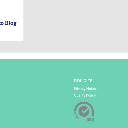
ormation de points noirs.
 approprié, pour protéger la
, non-comédogène, afin de
e salicylique ou la
 la production sébacée.
ien établis. La chaleur et
pores dilatés. En adoptant une
ces désagréments et de
isé, adapté à son type de