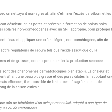
mène accentué en été
et menton, concentrent plus de glandes sébacées et son
e sébum, ces régions développent plus facilement des im
tés externes : ils résultent de l’oxydation du sébum et 
 s’intensifie. La transpiration, la dilatation des pores so
gènes ou de cosmétiques inadaptés, ainsi que la pollutio
lules mortes et de particules environnementales s’oxyde
fois par jour avec un nettoyant non-agressif, afin d’élim
cutanée.