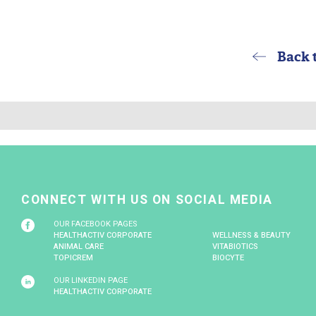
par semaine pour désobstruer les pores et prévenir la f
égier des crèmes solaires non-comédogènes avec un SPF
ores.
oire suffisamment d’eau et appliquer une crème légère
ontenant des actifs régulateurs de sébum tels que l’acid
s excès de sucres et de graisses, connus pour stimuler
nts noirs en été sont des phénomènes dermatologiques b
landes sébacées, entraînant une peau plus grasse et des 
estes simples mais efficaces, il est possible de limiter 
ibrée tout au long de la saison estivale.
r un dermatologue afin de bénéficier d’un avis personnal
roduits spécifiques ou de traitements.