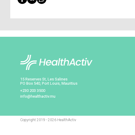
chimique et le sucralose de Canderel.
Étape 4 :
Rajouter les ingrédients liquide
Étape 5 :
Sur une plaque à pâtisserie rec
Espacez-les car ils vont gonfler.
Étape 6 :
Faites cuire au four pendant 
Étape 7 :
Une fois la cuisson complétée,
Dites OUI avec Canderel et laissez-vou