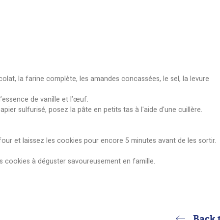
e mieux que de préparer vos propres cookies sains et l
e votre famille avec le sucralose de
Canderel
, un subst
ortera un bon goût sucré, tout en limitant les apports 
olat noir.
secs : le chocolat, la farine complète, les amandes conc