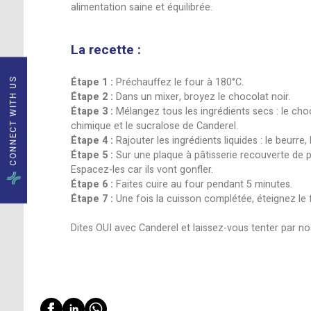
L’heure des festivités a sonné ? Quoi d
Canderel !
Eh oui, vous pouvez faire plaisir à tout
un processus breveté. Celui-ci vous app
alimentation saine et équilibrée.
La recette :
Étape 1 :
Préchauffez le four à 180°C.
CONNECT WITH US
Étape 2 :
Dans un mixer, broyez le choc
Étape 3 :
Mélangez tous les ingrédients 